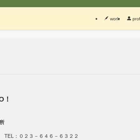
work
prof
O！
所
 TEL：０２３－６４６－６３２２